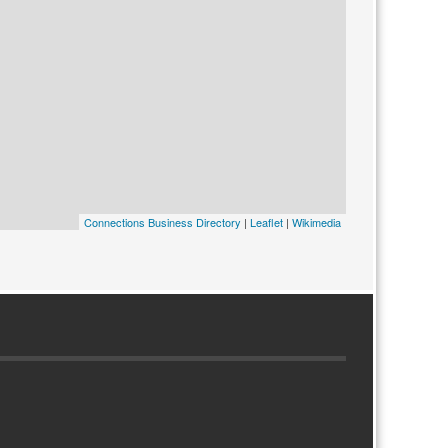
Connections Business Directory
|
Leaflet
|
Wikimedia