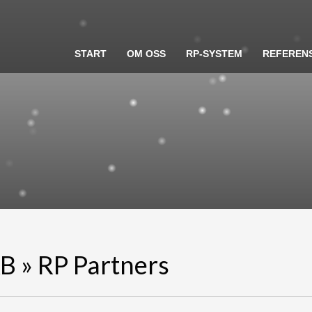
START
OM OSS
RP-SYSTEM
REFEREN
AB » RP Partners