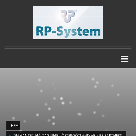
HEM
DIAMANTEN HÅLTAGNING I ÖSTERGÖTLAND AB » RP PARTNERS