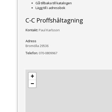
Gå tillbaka till katalogen
Lägg till i adressbok
C-C Proffshåltagning
Kontakt
:
Paul Karlsson
Adress
Bromölla
29536
Telefon
:
070-0809967
+
−