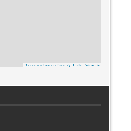
Connections Business Directory
|
Leaflet
|
Wikimedia