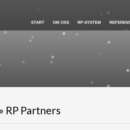
START
OM OSS
RP-SYSTEM
REFEREN
» RP Partners