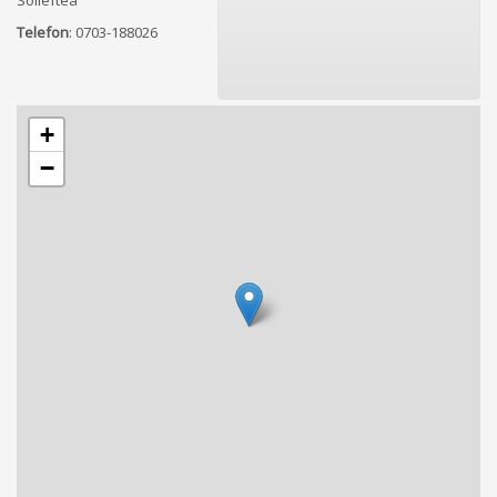
Sollefteå
Telefon
:
0703-188026
+
−