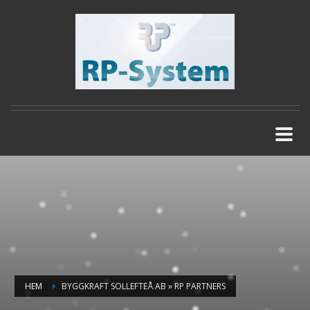
HEM
BYGGKRAFT SOLLEFTEÅ AB » RP PARTNERS